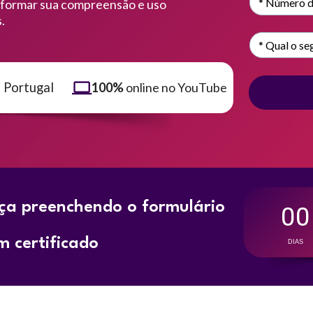
sformar sua compreensão e uso 
.
100%
 online no YouTube
 Portugal
ça preenchendo o formulário
00
m certificado
DIAS