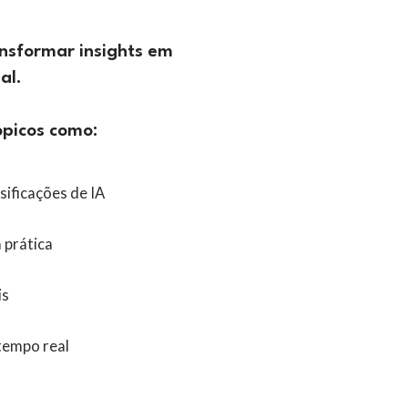
nsformar insights em 
al.
ópicos como:
sificações de IA
prática 
is
tempo real