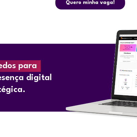
Quero minha vaga!
edos para 
sença digital 
tégica.