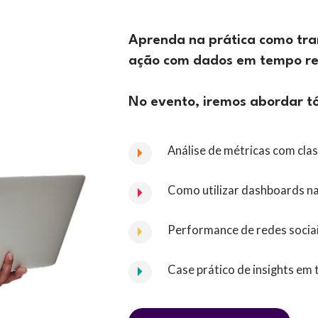
Aprenda na prática como tra
ação com dados em tempo re
No evento, iremos abordar t
Análise de métricas com clas
Como utilizar dashboards na 
Performance de redes socia
Case prático de insights em 