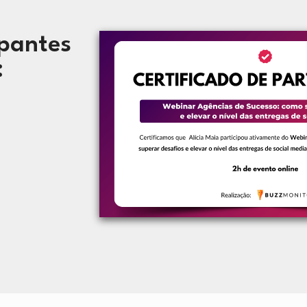
pantes 
: